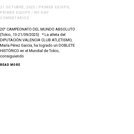
21 OCTUBRE, 2025
/
PRIMER EQUIPO
,
PRIMER EQUIPO
/
NO HAY
COMENTARIOS
20° CAMPEONATO DEL MUNDO ABSOLUTO
(Tokio, 13-21/09/2025) * La atleta del
DIPUTACIÓN VALENCIA CLUB ATLETISMO,
María Pérez García, ha logrado un DOBLETE
HISTÓRICO en el Mundial de Tokio,
consiguiendo
READ MORE