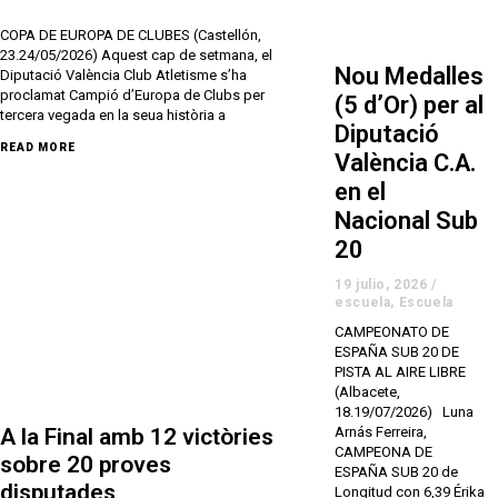
COPA DE EUROPA DE CLUBES (Castellón,
23.24/05/2026) Aquest cap de setmana, el
Nou Medalles
Diputació València Club Atletisme s’ha
proclamat Campió d’Europa de Clubs per
(5 d’Or) per al
tercera vegada en la seua història a
Diputació
READ MORE
València C.A.
en el
Nacional Sub
20
19 julio, 2026
/
escuela
,
Escuela
CAMPEONATO DE
ESPAÑA SUB 20 DE
PISTA AL AIRE LIBRE
(Albacete,
18.19/07/2026) Luna
A la Final amb 12 victòries
Arnás Ferreira,
CAMPEONA DE
sobre 20 proves
ESPAÑA SUB 20 de
disputades
Longitud con 6,39 Érika