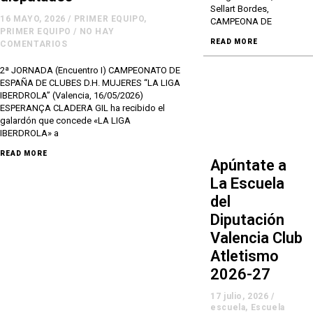
Sellart Bordes,
16 MAYO, 2026
/
PRIMER EQUIPO
,
CAMPEONA DE
PRIMER EQUIPO
/
NO HAY
READ MORE
COMENTARIOS
2ª JORNADA (Encuentro I) CAMPEONATO DE
ESPAÑA DE CLUBES D.H. MUJERES “LA LIGA
IBERDROLA” (Valencia, 16/05/2026)
ESPERANÇA CLADERA GIL ha recibido el
galardón que concede «LA LIGA
IBERDROLA» a
READ MORE
Apúntate a
La Escuela
del
Diputación
Valencia Club
Atletismo
2026-27
17 julio, 2026
/
escuela
,
Escuela