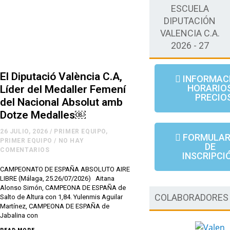
ESCUELA
DIPUTACIÓN
VALENCIA C.A.
2026 - 27
El Diputació València C.A,
INFORMAC
HORARIOS
Líder del Medaller Femení
PRECIO
del Nacional Absolut amb
Dotze Medalles￼
26 JULIO, 2026
/
PRIMER EQUIPO
,
FORMULAR
PRIMER EQUIPO
/
NO HAY
DE
COMENTARIOS
INSCRIPCI
CAMPEONATO DE ESPAÑA ABSOLUTO AIRE
LIBRE (Málaga, 25.26/07/2026) Aitana
Alonso Simón, CAMPEONA DE ESPAÑA de
COLABORADORES
Salto de Altura con 1,84. Yulenmis Aguilar
Martínez, CAMPEONA DE ESPAÑA de
Jabalina con