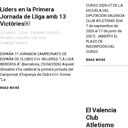
CURSO 2026-27 DE LA
Líders en la Primera
ESCUELA DEL
Jornada de Lliga amb 13
DIPUTACIÓN VALENCIA
CLUB ATLETISMO (Del
Victòries￼
7 de septiembre de
2026 al 17 de junio de
25 ABRIL, 2026
/
PRIMER EQUIPO
,
2027) ¡ABIERTO EL
PRIMER EQUIPO
/
NO HAY
PLAZO DE
COMENTARIOS
INSCRIPCIÓN DEL
CURSO
ESPAÑA 1ª JORNADA CAMPEONATO DE
ESPAÑA DE CLUBES D.H. MUJERES “LA LIGA
READ MORE
IBERDROLA” (Barcelona, 25/04/2026) Aquest
dissabte s’ha celebrat la primera jornada del
Campionat d’Espanya de Clubs D.H. Dones
“La
READ MORE
El Valencia
Club
Atletismo