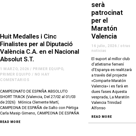
serà
patrocinat
per el
Maratón
Valencia
Huit Medalles i Cinc
Finalistes per al Diputació
16 julio, 2026
/
otras
València C.A. en el Nacional
noticias
Absolut S.T.
El suport al millor club
d’atletisme femení
1 MARZO, 2026
/
PRIMER EQUIPO
,
d’Espanya es realitzarà
PRIMER EQUIPO
/
NO HAY
a través del projecte
COMENTARIOS
«Comparte Maratón
Valencia» i es farà en
CAMPEONATO DE ESPAÑA ABSOLUTO
dues fases Aquesta
SHORT TRACK (Valencia, Del 27/02 al 01/03
vesprada, La Maratón
de 2026) Mónica Clemente Martí,
Valencia Trinidad
CAMPEONA DE ESPAÑA de Salto con Pértiga
Alfonso
Carla Masip Gimeno, CAMPEONA DE ESPAÑA
READ MORE
READ MORE