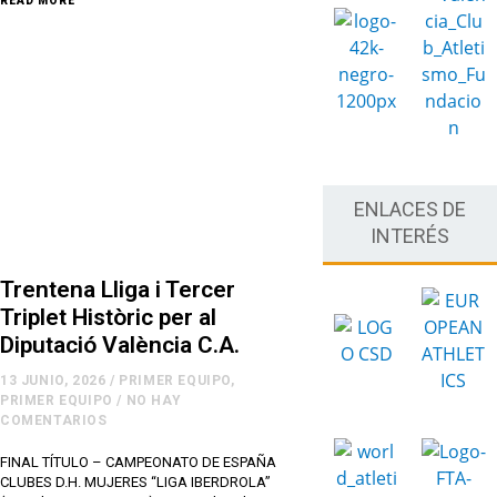
READ MORE
ENLACES DE
INTERÉS
Trentena Lliga i Tercer
Triplet Històric per al
Diputació València C.A.
13 JUNIO, 2026
/
PRIMER EQUIPO
,
PRIMER EQUIPO
/
NO HAY
COMENTARIOS
FINAL TÍTULO – CAMPEONATO DE ESPAÑA
CLUBES D.H. MUJERES “LIGA IBERDROLA”