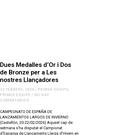
Dues Medalles d’Or i Dos
de Bronze per a Les
nostres Llançadores
22 FEBRERO, 2026
/
PRIMER EQUIPO
,
PRIMER EQUIPO
/
NO HAY
COMENTARIOS
CAMPEONATO DE ESPAÑA DE
LANZAMIENTOS LARGOS DE INVIERNO
(Castellón, 20-22/02/2026) Aquest cap de
setmana s’ha disputat el Campionat
d’Espanya de Llançaments Llargs d’Hivern en