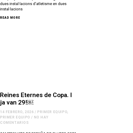
dues instal·lacions d’atletisme en dues
instal·lacions
READ MORE
Reines Eternes de Copa. I
ja van 29!￼
14 FEBRERO, 2026
/
PRIMER EQUIPO
,
PRIMER EQUIPO
/
NO HAY
COMENTARIOS