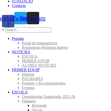
FUNDACIÓ
Contacte
acebook-
Twitter
Instagram
f
×
Portada
Portal de transparencia
Reglamento Régimen Interno
NOTÍCIES
ESCOLA
PRIMER EQUIP
ALTRES NOTÍCIES
PRIMER EQUIP
Historia
PALMARÉS
Premios y Reconocimientos
Eventos
ESCOLA
Organigrama Temporada 2025-26
Palmarés
Benjamín
Alevín