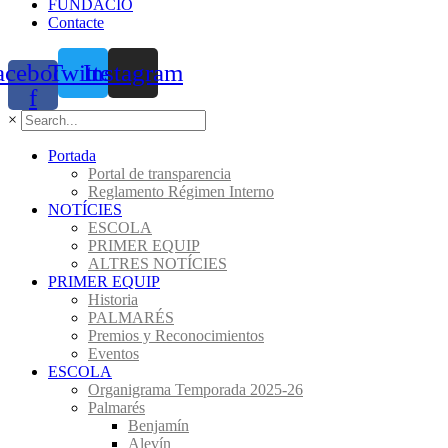
FUNDACIÓ
Contacte
acebook-
Twitter
Instagram
f
×
Portada
Portal de transparencia
Reglamento Régimen Interno
NOTÍCIES
ESCOLA
PRIMER EQUIP
ALTRES NOTÍCIES
PRIMER EQUIP
Historia
PALMARÉS
Premios y Reconocimientos
Eventos
ESCOLA
Organigrama Temporada 2025-26
Palmarés
Benjamín
Alevín