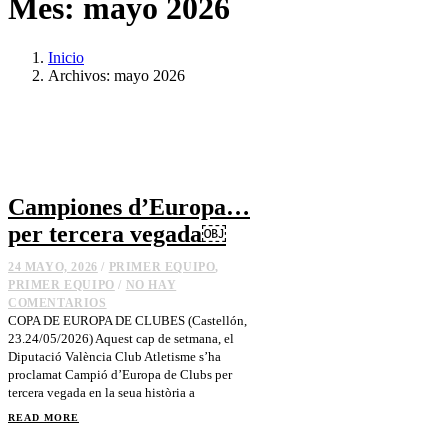
Mes:
mayo 2026
Inicio
Archivos: mayo 2026
Campiones d’Europa…
per tercera vegada￼
24 MAYO, 2026
/
PRIMER EQUIPO
,
PRIMER EQUIPO
/
NO HAY
COMENTARIOS
COPA DE EUROPA DE CLUBES (Castellón,
23.24/05/2026) Aquest cap de setmana, el
Diputació València Club Atletisme s’ha
proclamat Campió d’Europa de Clubs per
tercera vegada en la seua història a
READ MORE