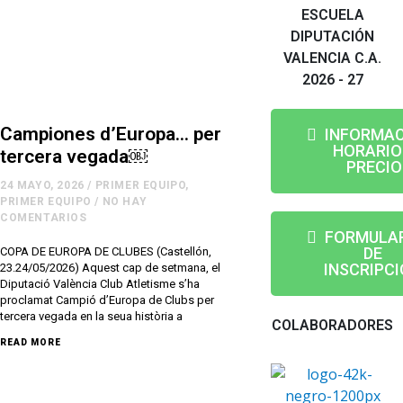
ESCUELA
DIPUTACIÓN
VALENCIA C.A.
2026 - 27
Campiones d’Europa… per
INFORMAC
HORARIO
tercera vegada￼
PRECIO
24 MAYO, 2026
/
PRIMER EQUIPO
,
PRIMER EQUIPO
/
NO HAY
COMENTARIOS
FORMULA
DE
COPA DE EUROPA DE CLUBES (Castellón,
INSCRIPC
23.24/05/2026) Aquest cap de setmana, el
Diputació València Club Atletisme s’ha
proclamat Campió d’Europa de Clubs per
tercera vegada en la seua història a
COLABORADORES
READ MORE