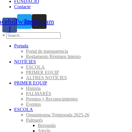
FUNDACIÓ
Contacte
acebook-
Twitter
Instagram
f
×
Portada
Portal de transparencia
Reglamento Régimen Interno
NOTÍCIES
ESCOLA
PRIMER EQUIP
ALTRES NOTÍCIES
PRIMER EQUIP
Historia
PALMARÉS
Premios y Reconocimientos
Eventos
ESCOLA
Organigrama Temporada 2025-26
Palmarés
Benjamín
Alevín