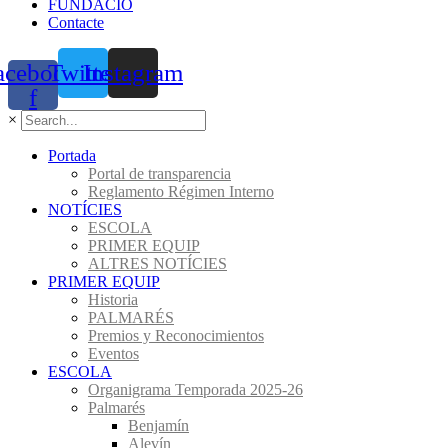
FUNDACIÓ
Contacte
acebook-
Twitter
Instagram
f
×
Portada
Portal de transparencia
Reglamento Régimen Interno
NOTÍCIES
ESCOLA
PRIMER EQUIP
ALTRES NOTÍCIES
PRIMER EQUIP
Historia
PALMARÉS
Premios y Reconocimientos
Eventos
ESCOLA
Organigrama Temporada 2025-26
Palmarés
Benjamín
Alevín