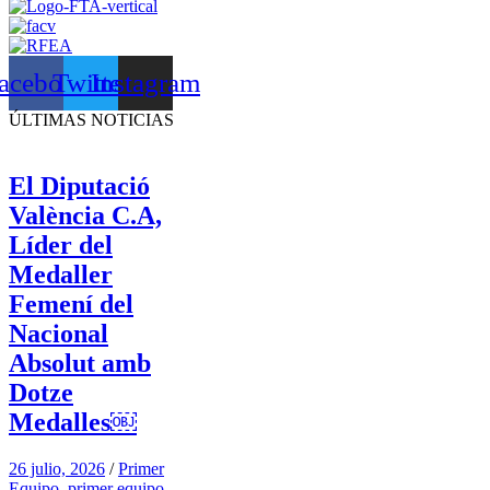
acebook
Twitter
Instagram
ÚLTIMAS NOTICIAS
El Diputació
València C.A,
Líder del
Medaller
Femení del
Nacional
Absolut amb
Dotze
Medalles￼
26 julio, 2026
/
Primer
Equipo
,
primer equipo