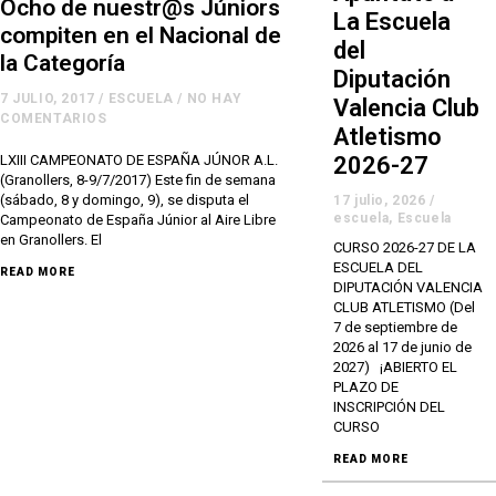
Ocho de nuestr@s Júniors
La Escuela
compiten en el Nacional de
del
la Categoría
Diputación
7 JULIO, 2017
/
ESCUELA
/
NO HAY
Valencia Club
COMENTARIOS
Atletismo
2026-27
LXIII CAMPEONATO DE ESPAÑA JÚNOR A.L.
(Granollers, 8-9/7/2017) Este fin de semana
(sábado, 8 y domingo, 9), se disputa el
17 julio, 2026
/
escuela
,
Escuela
Campeonato de España Júnior al Aire Libre
en Granollers. El
CURSO 2026-27 DE LA
ESCUELA DEL
READ MORE
DIPUTACIÓN VALENCIA
CLUB ATLETISMO (Del
7 de septiembre de
2026 al 17 de junio de
2027) ¡ABIERTO EL
PLAZO DE
INSCRIPCIÓN DEL
CURSO
READ MORE