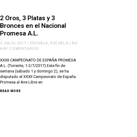
2 Oros, 3 Platas y 3
Bronces en el Nacional
Promesa A.L.
3 JULIO, 2017
/
ESCUELA
,
ESCUELA
/
NO
HAY COMENTARIOS
XXXII CAMPEONATO DE ESPAÑA PROMESA
A.L. (Torrente, 1-2/7/2017) Este fin de
semana (sábado 1 y domingo 2), se ha
disputado el XXXII Campeonato de España
Promesa al Aire Libre en
READ MORE