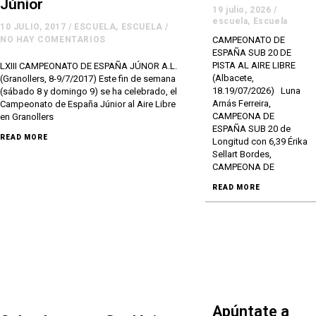
Júnior
19 julio, 2026
/
escuela
,
Escuela
10 JULIO, 2017
/
ESCUELA
,
ESCUELA
/
CAMPEONATO DE
NO HAY COMENTARIOS
ESPAÑA SUB 20 DE
PISTA AL AIRE LIBRE
LXIII CAMPEONATO DE ESPAÑA JÚNOR A.L.
(Albacete,
(Granollers, 8-9/7/2017) Este fin de semana
18.19/07/2026) Luna
(sábado 8 y domingo 9) se ha celebrado, el
Arnás Ferreira,
Campeonato de España Júnior al Aire Libre
CAMPEONA DE
en Granollers
ESPAÑA SUB 20 de
READ MORE
Longitud con 6,39 Érika
Sellart Bordes,
CAMPEONA DE
READ MORE
Apúntate a