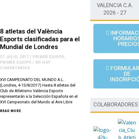
VALENCIA C.A.
2026 - 27
8 atletas del València
INFORMAC
HORARIOS
Esports clasificadas para el
PRECIO
Mundial de Londres
27 JULIO, 2017
/
PRIMER EQUIPO
,
PRIMER EQUIPO
/
NO HAY
FORMULAR
COMENTARIOS
DE
INSCRIPCI
XVI CAMPEONATO DEL MUNDO A.L.
(Londres, 4-13/8/2017) Hasta 8 atletas del
Club de Atletismo València Esports
representarán a la Selección Española en el
XVI Campeonato del Mundo al Aire Libre
COLABORADORES
READ MORE