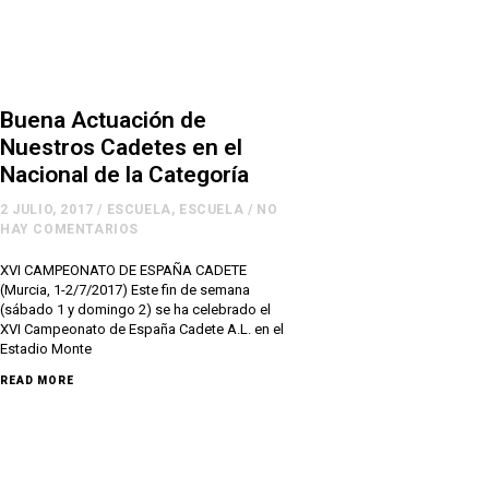
Buena Actuación de
Nuestros Cadetes en el
Nacional de la Categoría
2 JULIO, 2017
/
ESCUELA
,
ESCUELA
/
NO
HAY COMENTARIOS
XVI CAMPEONATO DE ESPAÑA CADETE
(Murcia, 1-2/7/2017) Este fin de semana
(sábado 1 y domingo 2) se ha celebrado el
XVI Campeonato de España Cadete A.L. en el
Estadio Monte
READ MORE