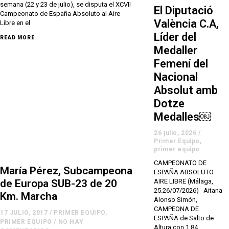
semana (22 y 23 de julio), se disputa el XCVII
El Diputació
Campeonato de España Absoluto al Aire
València C.A,
Libre en el
Líder del
READ MORE
Medaller
Femení del
Nacional
Absolut amb
Dotze
Medalles￼
26 julio, 2026
/
Primer Equipo
,
primer equipo
CAMPEONATO DE
María Pérez, Subcampeona
ESPAÑA ABSOLUTO
de Europa SUB-23 de 20
AIRE LIBRE (Málaga,
25.26/07/2026) Aitana
Km. Marcha
Alonso Simón,
CAMPEONA DE
17 JULIO, 2017
/
PRIMER EQUIPO
,
ESPAÑA de Salto de
PRIMER EQUIPO
/
NO HAY
Altura con 1,84.