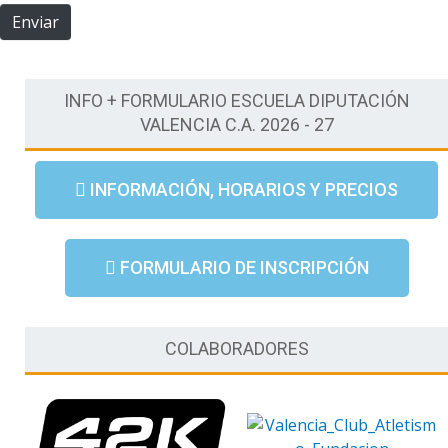
r
Enviar
ó
n
i
c
INFO + FORMULARIO ESCUELA DIPUTACIÓN
o
VALENCIA C.A. 2026 - 27
*
INFORMACIÓN, HORARIOS Y PRECIOS
FORMULARIO DE INSCRIPCIÓN
COLABORADORES