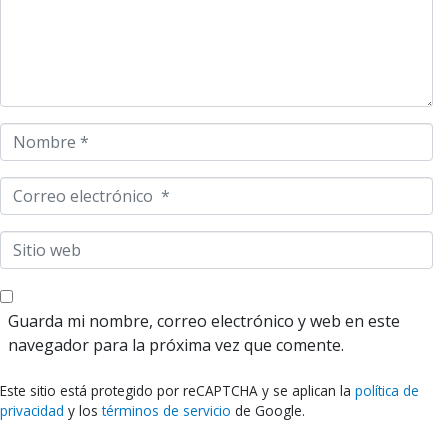
n
t
a
r
i
o
N
*
o
m
C
b
o
r
r
S
e
r
i
*
e
t
o
i
Guarda mi nombre, correo electrónico y web en este
e
o
navegador para la próxima vez que comente.
l
w
e
e
Este sitio está protegido por reCAPTCHA y se aplican la
política de
c
b
privacidad
y los
términos de servicio
de Google.
t