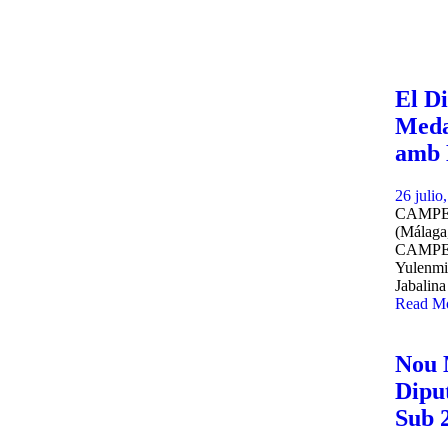
El Di
Meda
amb 
26 julio
CAMPE
(Málaga
CAMPEO
Yulenm
Jabalina
Read M
Nou 
Diput
Sub 