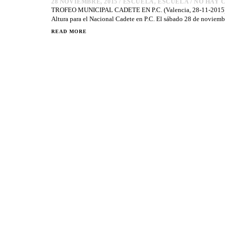
28 NOVIEMBRE, 2015
/
ESCUELA
,
ESCUELA
/
NO HAY 
TROFEO MUNICIPAL CADETE EN P.C. (Valencia, 28-11-2015) Ser
Altura para el Nacional Cadete en P.C. El sábado 28 de noviemb
READ MORE