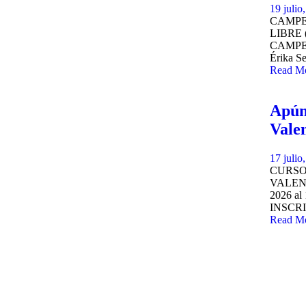
19 julio
CAMPE
LIBRE (
CAMPEO
Érika 
Read M
Apún
Vale
17 julio
CURSO
VALENC
2026 a
INSCR
Read M