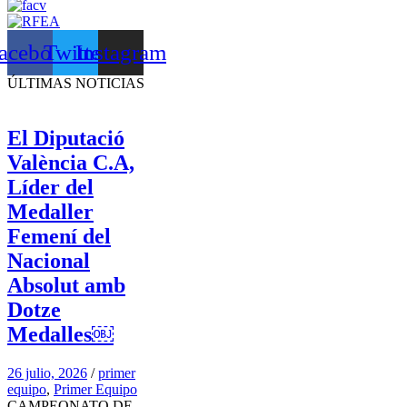
acebook
Twitter
Instagram
ÚLTIMAS NOTICIAS
El Diputació
València C.A,
Líder del
Medaller
Femení del
Nacional
Absolut amb
Dotze
Medalles￼
26 julio, 2026
/
primer
equipo
,
Primer Equipo
CAMPEONATO DE