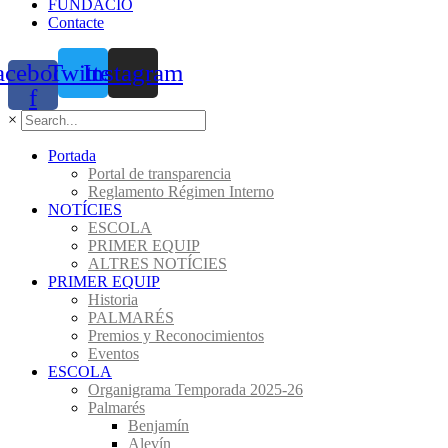
FUNDACIÓ
Contacte
acebook-
Twitter
Instagram
f
×
Portada
Portal de transparencia
Reglamento Régimen Interno
NOTÍCIES
ESCOLA
PRIMER EQUIP
ALTRES NOTÍCIES
PRIMER EQUIP
Historia
PALMARÉS
Premios y Reconocimientos
Eventos
ESCOLA
Organigrama Temporada 2025-26
Palmarés
Benjamín
Alevín