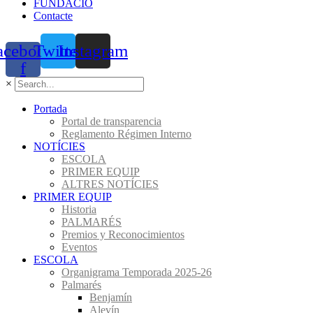
FUNDACIÓ
Contacte
acebook-
Twitter
Instagram
f
×
Portada
Portal de transparencia
Reglamento Régimen Interno
NOTÍCIES
ESCOLA
PRIMER EQUIP
ALTRES NOTÍCIES
PRIMER EQUIP
Historia
PALMARÉS
Premios y Reconocimientos
Eventos
ESCOLA
Organigrama Temporada 2025-26
Palmarés
Benjamín
Alevín