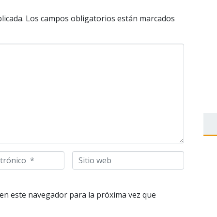
licada.
Los campos obligatorios están marcados
S
i
t
i
en este navegador para la próxima vez que
o
w