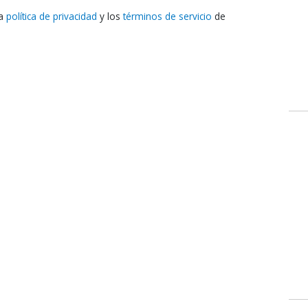
e
la
política de privacidad
y los
términos de servicio
de
b