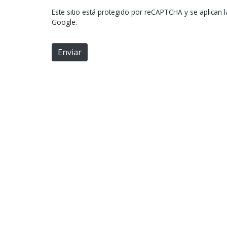
*
e
Este sitio está protegido por reCAPTCHA y se aplican 
l
Google.
e
c
Enviar
t
r
ó
n
i
c
o
*