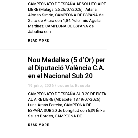
CAMPEONATO DE ESPAÑA ABSOLUTO AIRE
LIBRE (Málaga, 25.26/07/2026) Aitana
Alonso Simón, CAMPEONA DE ESPAÑA de
Salto de Altura con 1,84. Yulenmis Aguilar
Martínez, CAMPEONA DE ESPAÑA de
Jabalina con
READ MORE
Nou Medalles (5 d’Or) per
al Diputació València C.A.
en el Nacional Sub 20
19 julio, 2026
/
escuela
,
Escuela
CAMPEONATO DE ESPAÑA SUB 20 DE PISTA
AL AIRE LIBRE (Albacete, 18.19/07/2026)
Luna Arnás Ferreira, CAMPEONA DE
ESPAÑA SUB 20 de Longitud con 6,39 Érika
Sellart Bordes, CAMPEONA DE
READ MORE