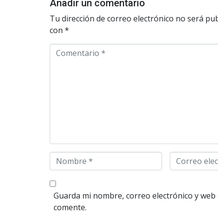
Añadir un comentario
Tu dirección de correo electrónico no será pub
con
*
C
o
m
e
n
t
a
r
i
o
N
C
*
o
o
m
r
b
r
Guarda mi nombre, correo electrónico y web 
r
e
comente.
e
o