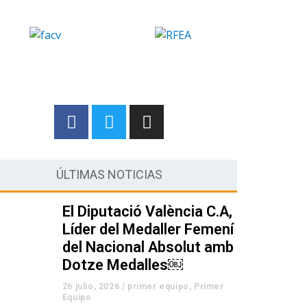
ÚLTIMAS NOTICIAS
El Diputació València C.A,
Líder del Medaller Femení
del Nacional Absolut amb
Dotze Medalles￼
26 julio, 2026
/
primer equipo
,
Primer
Equipo