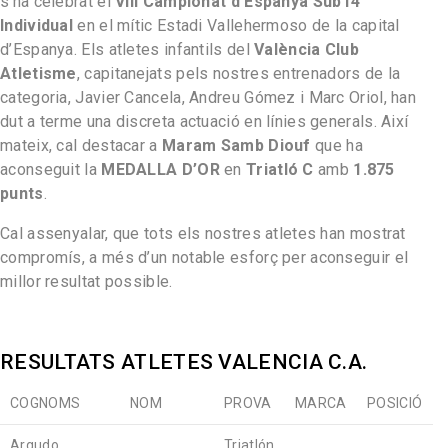
s’ha celebrat el
VIII Campionat d’Espanya Sub14
Individual
en el mític Estadi Vallehermoso de la capital
d’Espanya. Els atletes infantils del
València Club
Atletisme
, capitanejats pels nostres entrenadors de la
categoria, Javier Cancela, Andreu Gómez i Marc Oriol, han
dut a terme una discreta actuació en línies generals. Així
mateix, cal destacar a
Maram Samb Diouf
que ha
aconseguit la
MEDALLA D’OR
en
Triatló C
amb
1.875
punts
.
Cal assenyalar, que tots els nostres atletes han mostrat
compromís, a més d’un notable esforç per aconseguir el
millor resultat possible.
RESULTATS ATLETES VALENCIA C.A.
COGNOMS
NOM
PROVA
MARCA
POSICIÓ
Argudo
Triatlón