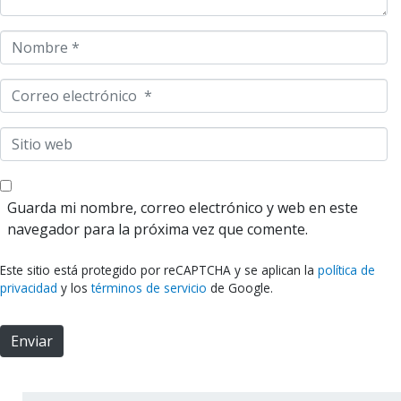
i
o
N
*
o
m
C
b
o
r
r
S
e
r
i
*
e
t
o
i
Guarda mi nombre, correo electrónico y web en este
e
o
navegador para la próxima vez que comente.
l
w
e
e
Este sitio está protegido por reCAPTCHA y se aplican la
política de
c
b
privacidad
y los
términos de servicio
de Google.
t
r
Enviar
ó
n
i