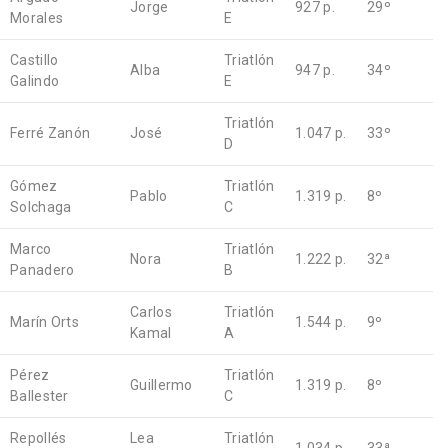
Jorge
927 p.
29º
Morales
E
Castillo
Triatlón
Alba
947 p.
34º
Galindo
E
Triatlón
Ferré Zanón
José
1.047 p.
33º
D
Gómez
Triatlón
Pablo
1.319 p.
8º
Solchaga
C
Marco
Triatlón
Nora
1.222 p.
32ª
Panadero
B
Carlos
Triatlón
Marín Orts
1.544 p.
9º
Kamal
A
Pérez
Triatlón
Guillermo
1.319 p.
8º
Ballester
C
Repollés
Lea
Triatlón