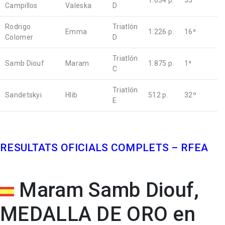
1.034 p.
33ª
Campillos
Valeska
D
Rodrigo
Triatlón
Emma
1.226 p.
16ª
Colomer
D
Triatlón
Samb Diouf
Maram
1.875 p.
1ª
C
Triatlón
Sandetskyi
Hlib
512 p.
32º
E
RESULTATS OFICIALS COMPLETS – RFEA
Maram Samb Diouf,
MEDALLA DE ORO en