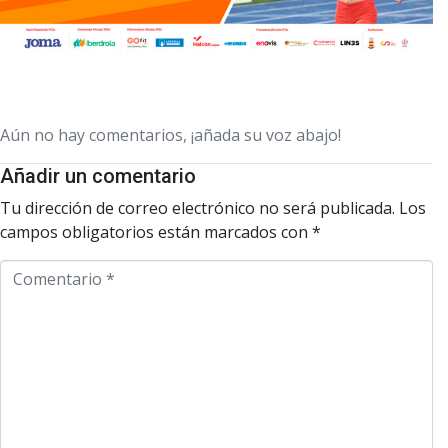
Aún no hay comentarios, ¡añada su voz abajo!
Añadir un comentario
Tu dirección de correo electrónico no será publicada.
Los
campos obligatorios están marcados con
*
C
o
m
e
n
t
a
r