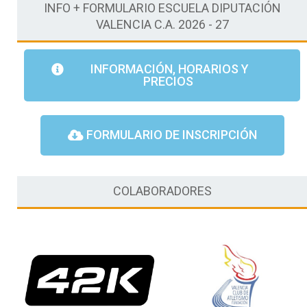
c
INFO + FORMULARIO ESCUELA DIPUTACIÓN
o
VALENCIA C.A. 2026 - 27
*
INFORMACIÓN, HORARIOS Y
PRECIOS
FORMULARIO DE INSCRIPCIÓN
COLABORADORES