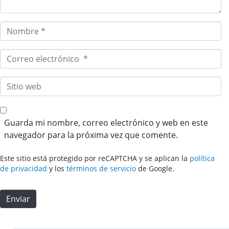
i
o
N
*
o
m
C
b
o
r
r
S
e
r
i
*
e
t
o
i
Guarda mi nombre, correo electrónico y web en este
e
o
navegador para la próxima vez que comente.
l
w
e
e
Este sitio está protegido por reCAPTCHA y se aplican la
política
c
b
de privacidad
y los
términos de servicio
de Google.
t
r
Enviar
ó
n
i