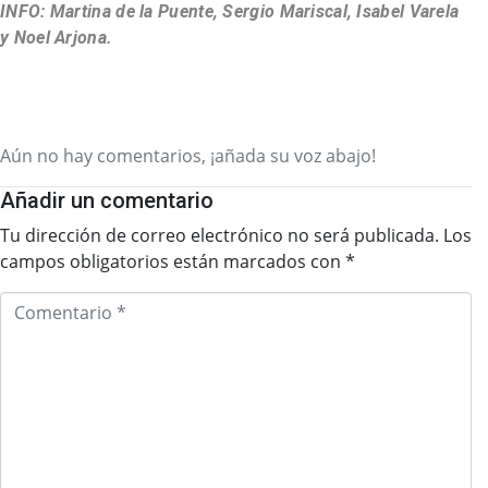
INFO: Martina de la Puente, Sergio Mariscal, Isabel Varela
y Noel Arjona.
Aún no hay comentarios, ¡añada su voz abajo!
Añadir un comentario
Tu dirección de correo electrónico no será publicada.
Los
campos obligatorios están marcados con
*
C
o
m
e
n
t
a
r