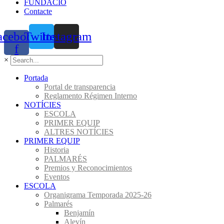
FUNDACIÓ
Contacte
acebook-
Twitter
Instagram
f
×
Portada
Portal de transparencia
Reglamento Régimen Interno
NOTÍCIES
ESCOLA
PRIMER EQUIP
ALTRES NOTÍCIES
PRIMER EQUIP
Historia
PALMARÉS
Premios y Reconocimientos
Eventos
ESCOLA
Organigrama Temporada 2025-26
Palmarés
Benjamín
Alevín