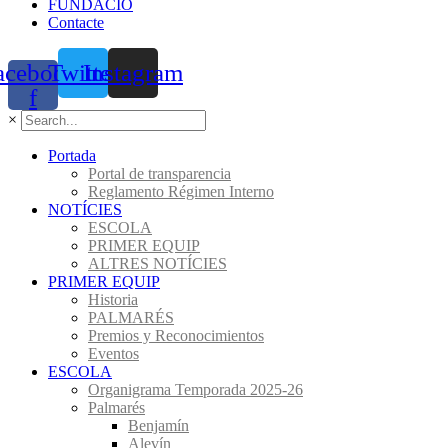
FUNDACIÓ
Contacte
acebook-
Twitter
Instagram
f
×
Portada
Portal de transparencia
Reglamento Régimen Interno
NOTÍCIES
ESCOLA
PRIMER EQUIP
ALTRES NOTÍCIES
PRIMER EQUIP
Historia
PALMARÉS
Premios y Reconocimientos
Eventos
ESCOLA
Organigrama Temporada 2025-26
Palmarés
Benjamín
Alevín