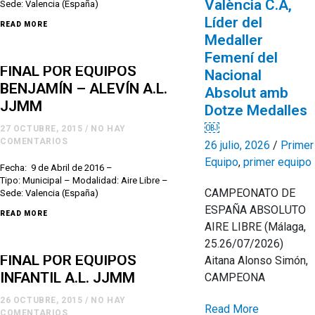
València C.A,
Sede: Valencia (España)
Líder del
READ MORE
Medaller
Femení del
FINAL POR EQUIPOS
Nacional
BENJAMÍN – ALEVÍN A.L.
Absolut amb
JJMM
Dotze Medalles
￼
27 OCTUBRE, 2015
/
NO HAY
COMENTARIOS
26 julio, 2026
/
Primer
Equipo
,
primer equipo
Fecha: 9 de Abril de 2016 –
Tipo: Municipal – Modalidad: Aire Libre –
CAMPEONATO DE
Sede: Valencia (España)
ESPAÑA ABSOLUTO
READ MORE
AIRE LIBRE (Málaga,
25.26/07/2026)
FINAL POR EQUIPOS
Aitana Alonso Simón,
INFANTIL A.L. JJMM
CAMPEONA
26 OCTUBRE, 2015
/
NO HAY
Read More
COMENTARIOS