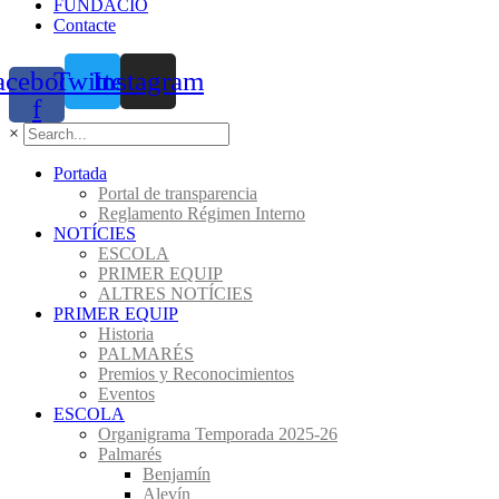
FUNDACIÓ
Contacte
acebook-
Twitter
Instagram
f
×
Portada
Portal de transparencia
Reglamento Régimen Interno
NOTÍCIES
ESCOLA
PRIMER EQUIP
ALTRES NOTÍCIES
PRIMER EQUIP
Historia
PALMARÉS
Premios y Reconocimientos
Eventos
ESCOLA
Organigrama Temporada 2025-26
Palmarés
Benjamín
Alevín