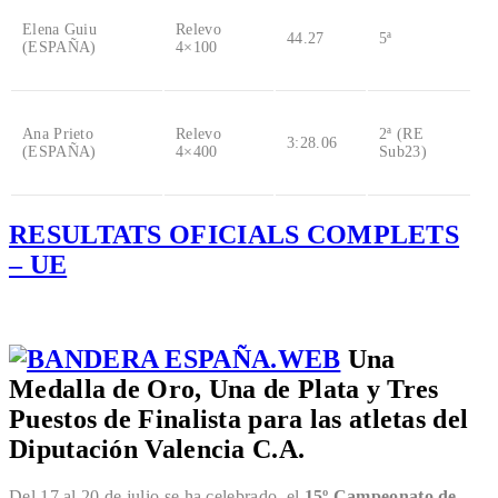
Elena Guiu
Relevo
44.27
5ª
(ESPAÑA)
4×100
Ana Prieto
Relevo
2ª (RE
3:28.06
(ESPAÑA)
4×400
Sub23)
RESULTATS OFICIALS COMPLETS
– UE
Una
Medalla de Oro, Una de Plata y Tres
Puestos de Finalista para las atletas del
Diputación Valencia C.A.
Del 17 al 20 de julio se ha celebrado, el
15º Campeonato de