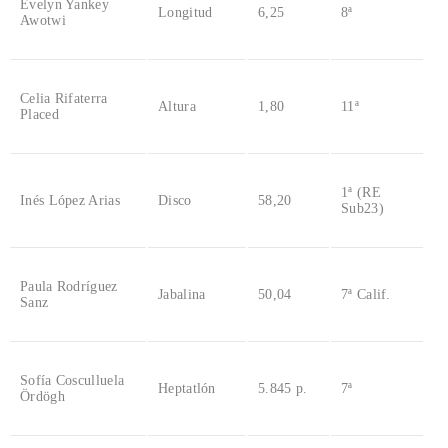
Evelyn Yankey
Longitud
6,25
8ª
Awotwi
Celia Rifaterra
Altura
1,80
11ª
Placed
1ª (RE
Inés López Arias
Disco
58,20
Sub23)
Paula Rodríguez
Jabalina
50,04
7ª Calif.
Sanz
Sofía Cosculluela
Heptatlón
5.845 p.
7ª
Ördögh