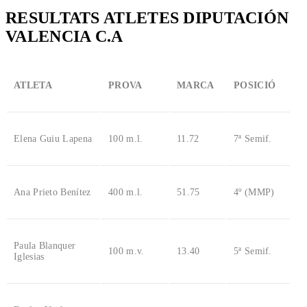
RESULTATS ATLETES DIPUTACIÓN
VALENCIA C.A
ATLETA
PROVA
MARCA
POSICIÓ
Elena Guiu Lapena
100 m.l.
11.72
7ª Semif.
Ana Prieto Benítez
400 m.l.
51.75
4º (MMP)
Paula Blanquer
100 m.v.
13.40
5ª Semif.
Iglesias