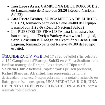
Inés López Arias
, CAMPEONA DE EUROPA SUB 23
de Lanzamiento de Disco con
58,20
(Récord Nacional
Sub23)
Ana Prieto Benítez
, SUBCAMPEONA DE EUROPA
SUB 23, formando parte del Relevo 4×400 del Equipo
Español con
3:28.06
(Récord Nacional Sub23)
Los PUESTOS DE FINALISTA para la nuestras, los
han conseguido:
Evelyn Yankey Awotwi
en Longitud,
Sofía Cosculluela Ördögh
en Heptatlón y
Elena Guiu
Lapena
, formando parte del Relevo 4×100 del equipo
español.
Del 17 al 20 de juliol s’ha celebrat,
el
15é Campionat d’Europa Sub23
en el Fana Stadium de la
localitat noruega de Bergen. Les atletes del
Diputació
València Club Atletisme
, capitanejades pel seu president,
Rafael Blanquer Alcantud
, han representat de forma
destacada a la selecció espanyola amb una notable actuació en
línies generals, aconseguint,
UNA MEDALLA D’OR, UNA
DE PLATA i TRES POSICIONS DE FINALISTA
, com a
resultats més destacats.