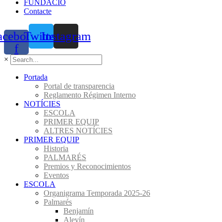
FUNDACIÓ
Contacte
acebook-
Twitter
Instagram
f
×
Portada
Portal de transparencia
Reglamento Régimen Interno
NOTÍCIES
ESCOLA
PRIMER EQUIP
ALTRES NOTÍCIES
PRIMER EQUIP
Historia
PALMARÉS
Premios y Reconocimientos
Eventos
ESCOLA
Organigrama Temporada 2025-26
Palmarés
Benjamín
Alevín