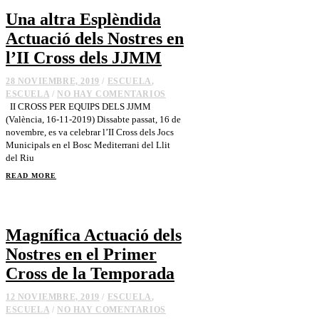
Una altra Esplèndida
Actuació dels Nostres en
l’II Cross dels JJMM
28 NOVIEMBRE, 2019
/
ESCUELA
,
ESCUELA
/
NO HAY COMENTARIOS
II CROSS PER EQUIPS DELS JJMM
(València, 16-11-2019) Dissabte passat, 16 de
novembre, es va celebrar l’II Cross dels Jocs
Municipals en el Bosc Mediterrani del Llit
del Riu
READ MORE
Magnífica Actuació dels
Nostres en el Primer
Cross de la Temporada
12 NOVIEMBRE, 2019
/
ESCUELA
,
ESCUELA
/
NO HAY COMENTARIOS