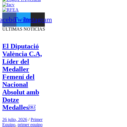
acebook
Twitter
Instagram
ÚLTIMAS NOTICIAS
El Diputació
València C.A,
Líder del
Medaller
Femení del
Nacional
Absolut amb
Dotze
Medalles￼
26 julio, 2026
/
Primer
Equipo
,
primer equipo