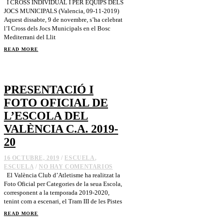
I CROSS INDIVIDUAL I PER EQUIPS DELS
JOCS MUNICIPALS (Valencia, 09-11-2019)
Aquest dissabte, 9 de novembre, s’ha celebrat
l’I Cross dels Jocs Municipals en el Bosc
Mediterrani del Llit
READ MORE
PRESENTACIÓ I
FOTO OFICIAL DE
L’ESCOLA DEL
VALÈNCIA C.A. 2019-
20
16 OCTUBRE, 2019
/
ESCUELA
,
ESCUELA
/
NO HAY COMENTARIOS
El València Club d’Atletisme ha realitzat la
Foto Oficial per Categories de la seua Escola,
corresponent a la temporada 2019-2020,
tenint com a escenari, el Tram III de les Pistes
READ MORE