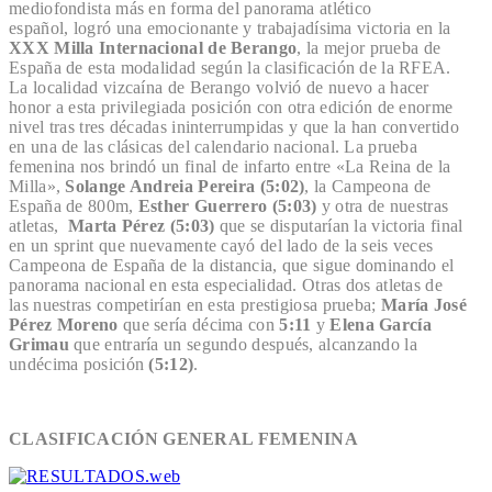
mediofondista más en forma del panorama atlético
español, logró una emocionante y trabajadísima victoria en la
XXX Milla Internacional de Berango
, la mejor prueba de
España de esta modalidad según la clasificación de la RFEA.
La localidad vizcaína de Berango volvió de nuevo a hacer
honor a esta privilegiada posición con otra edición de enorme
nivel tras tres décadas ininterrumpidas y que la han convertido
en una de las clásicas del calendario nacional. La prueba
femenina nos brindó un final de infarto entre «La Reina de la
Milla»,
Solange Andreia Pereira (5:02)
, la Campeona de
España de 800m,
Esther Guerrero (5:03)
y otra de nuestras
atletas,
Marta Pérez (5:03)
que se disputarían la victoria final
en un sprint que nuevamente cayó del lado de la seis veces
Campeona de España de la distancia, que sigue dominando el
panorama nacional en esta especialidad. Otras dos atletas de
las nuestras competirían en esta prestigiosa prueba;
María José
Pérez Moreno
que sería décima con
5:11
y
Elena García
Grimau
que entraría un segundo después, alcanzando la
undécima posición
(5:12)
.
CLASIFICACIÓN GENERAL FEMENINA