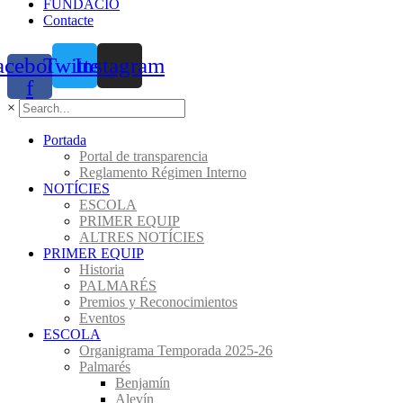
FUNDACIÓ
Contacte
acebook-
Twitter
Instagram
f
×
Portada
Portal de transparencia
Reglamento Régimen Interno
NOTÍCIES
ESCOLA
PRIMER EQUIP
ALTRES NOTÍCIES
PRIMER EQUIP
Historia
PALMARÉS
Premios y Reconocimientos
Eventos
ESCOLA
Organigrama Temporada 2025-26
Palmarés
Benjamín
Alevín