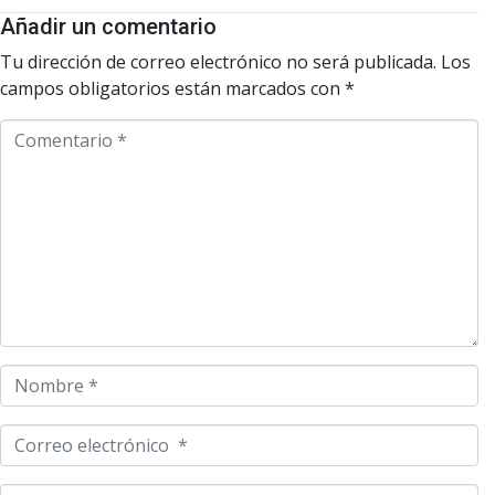
Añadir un comentario
Tu dirección de correo electrónico no será publicada.
Los
campos obligatorios están marcados con
*
C
o
m
e
n
t
a
r
i
o
N
*
o
m
C
b
o
r
r