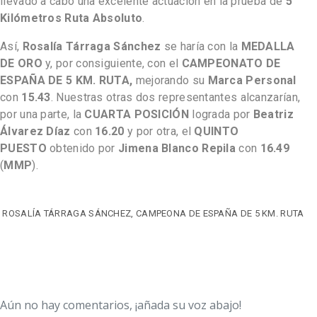
llevado a cabo una excelente actuación en la prueba de
5
Kilómetros Ruta Absoluto
.
Así,
Rosalía Tárraga Sánchez
se haría con la
MEDALLA
DE ORO
y, por consiguiente, con el
CAMPEONATO DE
ESPAÑA DE 5 KM. RUTA,
mejorando su
Marca Personal
con
15.43
. Nuestras otras dos representantes alcanzarían,
por una parte, la
CUARTA POSICIÓN
lograda por
Beatriz
Álvarez Díaz
con
16.20
y por otra, el
QUINTO
PUESTO
obtenido por
Jimena Blanco Repila
con
16.49
(
MMP
).
ROSALÍA TÁRRAGA SÁNCHEZ, CAMPEONA DE ESPAÑA DE 5 KM. RUTA
Aún no hay comentarios, ¡añada su voz abajo!