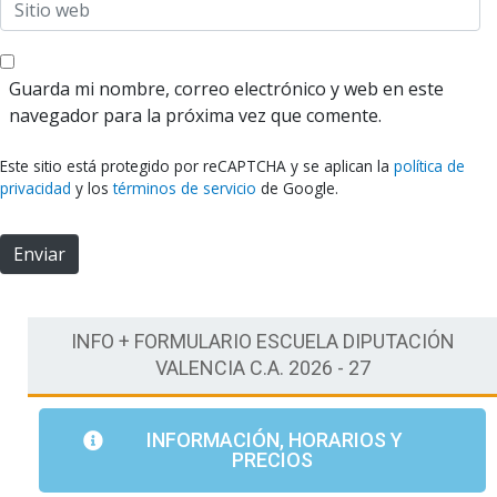
S
e
r
i
*
e
t
o
i
Guarda mi nombre, correo electrónico y web en este
e
o
navegador para la próxima vez que comente.
l
w
e
e
Este sitio está protegido por reCAPTCHA y se aplican la
política de
c
b
privacidad
y los
términos de servicio
de Google.
t
r
Enviar
ó
n
i
c
INFO + FORMULARIO ESCUELA DIPUTACIÓN
o
VALENCIA C.A. 2026 - 27
*
INFORMACIÓN, HORARIOS Y
PRECIOS