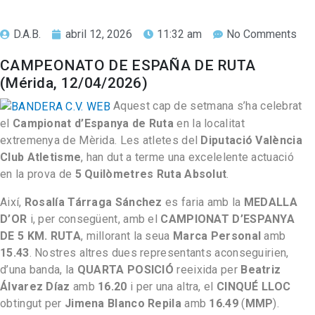
D.A.B.
abril 12, 2026
11:32 am
No Comments
CAMPEONATO DE ESPAÑA DE RUTA
(Mérida, 12/04/2026)
Aquest cap de setmana s’ha celebrat
el
Campionat d’Espanya de Ruta
en la localitat
extremenya de Mèrida. Les atletes del
Diputació València
Club Atletisme
, han dut a terme una excelelente actuació
en la prova de
5 Quilòmetres Ruta Absolut
.
Així,
Rosalía Tárraga Sánchez
es faria amb la
MEDALLA
D’OR
i, per consegüent, amb el
CAMPIONAT D’ESPANYA
DE 5 KM. RUTA
, millorant la seua
Marca Personal
amb
15.43
. Nostres altres dues representants aconseguirien,
d’una banda, la
QUARTA POSICIÓ
reeixida per
Beatriz
Álvarez Díaz
amb
16.20
i per una altra, el
CINQUÉ LLOC
obtingut per
Jimena Blanco Repila
amb
16.49
(
MMP
).