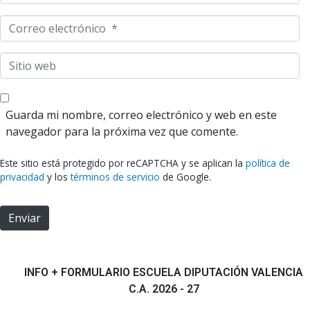
o
m
C
b
o
r
r
S
e
r
i
*
e
t
o
i
Guarda mi nombre, correo electrónico y web en este
e
o
navegador para la próxima vez que comente.
l
w
e
e
Este sitio está protegido por reCAPTCHA y se aplican la
política de
c
b
privacidad
y los
términos de servicio
de Google.
t
r
Enviar
ó
n
i
c
INFO + FORMULARIO ESCUELA DIPUTACIÓN VALENCIA
o
C.A. 2026 - 27
*