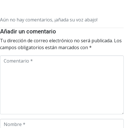
Aún no hay comentarios, ¡añada su voz abajo!
Añadir un comentario
Tu dirección de correo electrónico no será publicada.
Los
campos obligatorios están marcados con
*
C
o
m
e
n
t
a
r
i
o
N
*