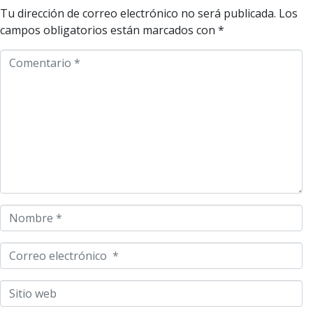
Tu dirección de correo electrónico no será publicada.
Los
campos obligatorios están marcados con
*
C
o
m
e
n
t
a
r
i
o
N
*
o
m
C
b
o
r
r
S
e
r
i
*