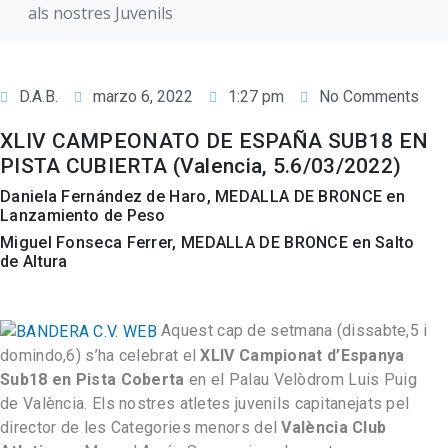
als nostres Juvenils
D.A.B.
marzo 6, 2022
1:27 pm
No Comments
XLIV CAMPEONATO DE ESPAÑA SUB18 EN
PISTA CUBIERTA (Valencia, 5.6/03/2022)
Daniela Fernández de Haro, MEDALLA DE BRONCE en
Lanzamiento de Peso
Miguel Fonseca Ferrer, MEDALLA DE BRONCE en Salto
de Altura
Aquest cap de setmana (dissabte,5 i
domindo,6) s’ha celebrat el
XLIV Campionat d’Espanya
Sub18 en Pista Coberta
en el Palau Velòdrom Luis Puig
de València. Els nostres atletes juvenils capitanejats pel
director de les Categories menors del
València Club