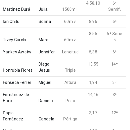
4:58.10
6ª
Martínez Durá
Julia
1500m.l.
Semif.
Ion Chitu
Sorina
60m.v.
8.96
6ª
8.55
5º Serie
Tivey García
Marc
60m.v.
5
Yankey Awotwi
Jennifer
Longitud
5,38
6ª
Diego
13,55
14º
Honrubia Flores
Jesús
Triple
Fonseca Ferrer
Miguel
Altura
1,94
3º
Fernández de
14,16
3ª
Haro
Daniela
Peso
Dapia
3,17
12ª
Fernández
Candela
Pértiga