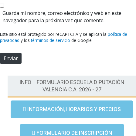
e
t
o
i
Guarda mi nombre, correo electrónico y web en este
e
o
navegador para la próxima vez que comente.
l
w
e
e
Este sitio está protegido por reCAPTCHA y se aplican la
política de
c
b
privacidad
y los
términos de servicio
de Google.
t
r
Enviar
ó
n
i
c
INFO + FORMULARIO ESCUELA DIPUTACIÓN
o
VALENCIA C.A. 2026 - 27
*
INFORMACIÓN, HORARIOS Y PRECIOS
FORMULARIO DE INSCRIPCIÓN