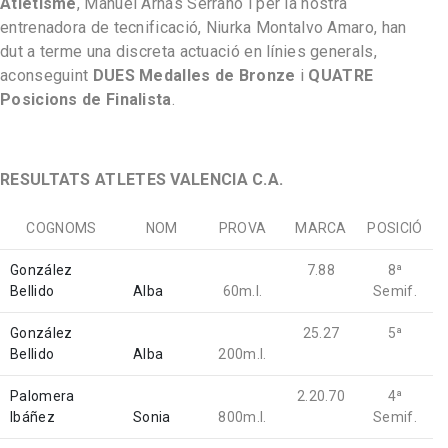
Atletisme
, Manuel Arnás Serrano i per la nostra
entrenadora de tecnificació, Niurka Montalvo Amaro, han
dut a terme una discreta actuació en línies generals,
aconseguint
DUES Medalles de Bronze
i
QUATRE
Posicions de Finalista
.
RESULTATS ATLETES VALENCIA C.A.
COGNOMS
NOM
PROVA
MARCA
POSICIÓ
González
7.88
8ª
Bellido
Alba
60m.l.
Semif.
González
25.27
5ª
Bellido
Alba
200m.l.
Palomera
2.20.70
4ª
Ibáñez
Sonia
800m.l.
Semif.