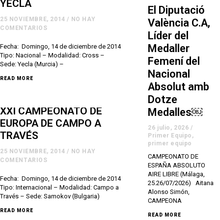
YECLA
El Diputació
25 NOVIEMBRE, 2014
/
NO HAY
València C.A,
COMENTARIOS
Líder del
Medaller
Fecha: Domingo, 14 de diciembre de 2014
Tipo: Nacional – Modalidad: Cross –
Femení del
Sede: Yecla (Murcia) –
Nacional
READ MORE
Absolut amb
Dotze
XXI CAMPEONATO DE
Medalles￼
EUROPA DE CAMPO A
26 julio, 2026
/
TRAVÉS
Primer Equipo
,
primer equipo
25 NOVIEMBRE, 2014
/
NO HAY
CAMPEONATO DE
COMENTARIOS
ESPAÑA ABSOLUTO
AIRE LIBRE (Málaga,
Fecha: Domingo, 14 de diciembre de 2014
25.26/07/2026) Aitana
Tipo: Internacional – Modalidad: Campo a
Alonso Simón,
Través – Sede: Samokov (Bulgaria)
CAMPEONA
READ MORE
READ MORE