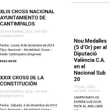
XLIII CROSS NACIONAL
AYUNTAMIENTO DE
CANTIMPALOS
25 NOVIEMBRE, 2014
/
NO HAY
COMENTARIOS
Nou Medalles
Fecha: Lunes, 8 de diciembre de 2014
(5 d’Or) per al
Tipo: Nacional – Modalidad: Cross –
Diputació
Sede: Cantimpalos (Segovia)
València C.A.
READ MORE
en el
Nacional Sub
XXIX CROSS DE LA
20
CONSTITUCIÓN
19 julio, 2026
/
escuela
,
Escuela
25 NOVIEMBRE, 2014
/
NO HAY
COMENTARIOS
CAMPEONATO DE
ESPAÑA SUB 20 DE
Fecha: Sábado, 6 de diciembre de 2014
PISTA AL AIRE LIBRE
Tipo: Nacional – Modalidad: Cross –