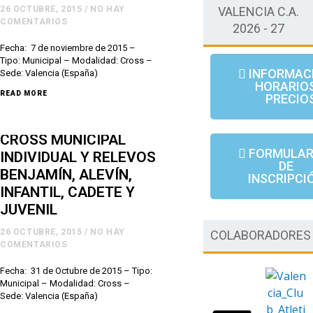
26 OCTUBRE, 2015
/
NO HAY
VALENCIA C.A.
COMENTARIOS
2026 - 27
Fecha: 7 de noviembre de 2015 –
Tipo: Municipal – Modalidad: Cross –
INFORMAC
Sede: Valencia (España)
HORARIOS
READ MORE
PRECIO
CROSS MUNICIPAL
FORMULAR
INDIVIDUAL Y RELEVOS
DE
BENJAMÍN, ALEVÍN,
INSCRIPCI
INFANTIL, CADETE Y
JUVENIL
26 OCTUBRE, 2015
/
NO HAY
COLABORADORES
COMENTARIOS
Fecha: 31 de Octubre de 2015 – Tipo:
Municipal – Modalidad: Cross –
Sede: Valencia (España)