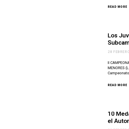
READ MORE
Los Juv
Subcam
28 FEBRERO
II CAMPEON
MENORES (Leó
Campeonato 
READ MORE
10 Meda
el Auto