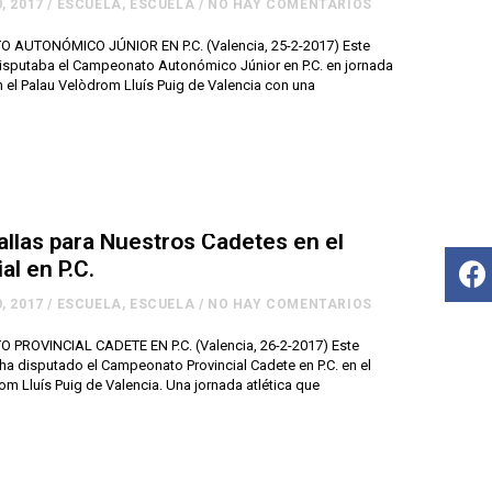
, 2017
/
ESCUELA
,
ESCUELA
/
NO HAY COMENTARIOS
AUTONÓMICO JÚNIOR EN P.C. (Valencia, 25-2-2017) Este
isputaba el Campeonato Autonómico Júnior en P.C. en jornada
n el Palau Velòdrom Lluís Puig de Valencia con una
llas para Nuestros Cadetes en el
al en P.C.
, 2017
/
ESCUELA
,
ESCUELA
/
NO HAY COMENTARIOS
PROVINCIAL CADETE EN P.C. (Valencia, 26-2-2017) Este
a disputado el Campeonato Provincial Cadete en P.C. en el
om Lluís Puig de Valencia. Una jornada atlética que