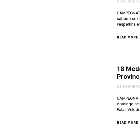
28 FEBRERO
CAMPEONATO 
sábado se d
vespertina e
READ MORE
18 Meda
Provinci
28 FEBRERO
CAMPEONATO 
domingo se h
Palau Velòdr
READ MORE