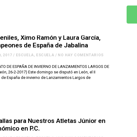
eniles, Ximo Ramón y Laura García,
peones de España de Jabalina
, 2017
/
ESCUELA
,
ESCUELA
/
NO HAY COMENTARIOS
ATO DE ESPAÑA DE INVIERNO DE LANZAMIENTOS LARGOS DE
n, 26-2-2017) Este domingo se disputó en León, el II
de España de invierno de Lanzamientos Largos de
llas para Nuestros Atletas Júnior en
nómico en P.C.