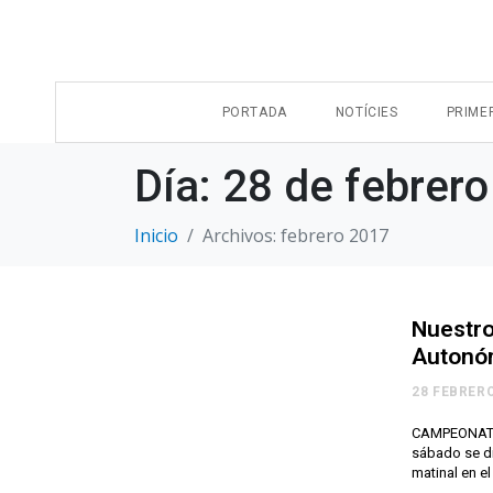
PORTADA
NOTÍCIES
PRIME
Día:
28 de febrer
Inicio
Archivos: febrero 2017
Nuestro
Autonó
28 FEBRERO
CAMPEONATO 
sábado se di
matinal en e