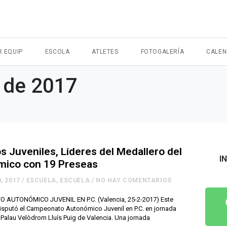
R EQUIP
ESCOLA
ATLETES
FOTOGALERÍA
CALEN
o de 2017
s Juveniles, Líderes del Medallero del
I
mico con 19 Preseas
, 2017
/
ESCUELA
,
ESCUELA
/
NO HAY COMENTARIOS
AUTONÓMICO JUVENIL EN P.C. (Valencia, 25-2-2017) Este
sputó el Campeonato Autonómico Juvenil en P.C. en jornada
l Palau Velòdrom Lluís Puig de Valencia. Una jornada