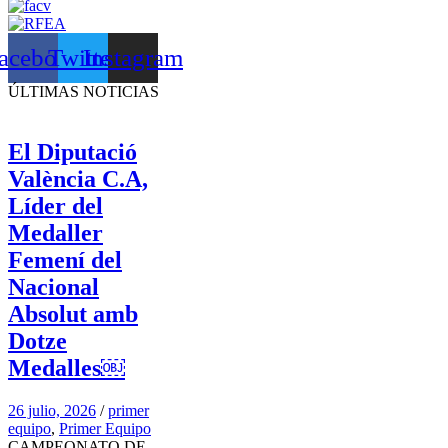
acebook
Twitter
Instagram
ÚLTIMAS NOTICIAS
El Diputació
València C.A,
Líder del
Medaller
Femení del
Nacional
Absolut amb
Dotze
Medalles￼
26 julio, 2026
/
primer
equipo
,
Primer Equipo
CAMPEONATO DE