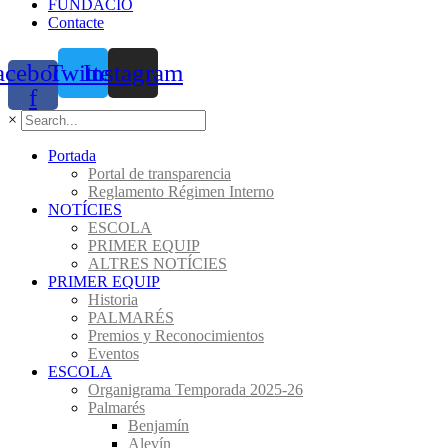
FUNDACIÓ
Contacte
acebook-
Twitter
Instagram
f
×
Portada
Portal de transparencia
Reglamento Régimen Interno
NOTÍCIES
ESCOLA
PRIMER EQUIP
ALTRES NOTÍCIES
PRIMER EQUIP
Historia
PALMARÉS
Premios y Reconocimientos
Eventos
ESCOLA
Organigrama Temporada 2025-26
Palmarés
Benjamín
Alevín